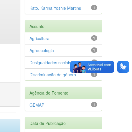
Kato, Karina Yoshie Martins
1
Assunto
Agricultura
1
Agroecologia
1
Desigualdades sociais
1
Discriminação de gênero
1
Agência de Fomento
GEMAP
1
Data de Publicação