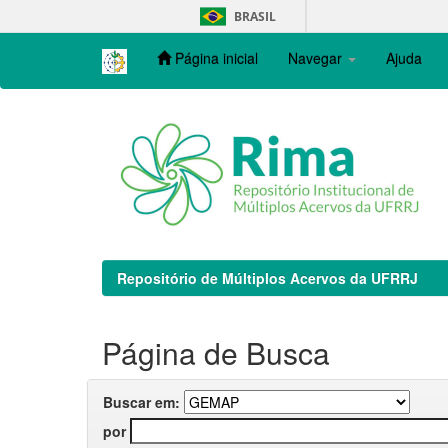
Skip
BRASIL
navigation
Página inicial
Navegar
Ajuda
Repositório de Múltiplos Acervos da UFRRJ
Página de Busca
Buscar em:
por