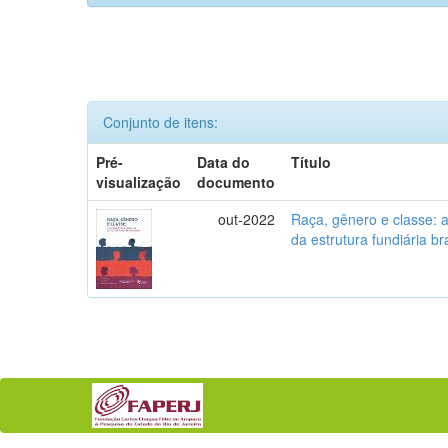
Conjunto de itens:
Pré-
Data do
Título
visualização
documento
out-2022
Raça, gênero e classe: a
da estrutura fundiária bra