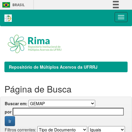
Skip
BRASIL
navigation
Simplifique!
Comunica BR
Participe
Acesso à informação
Legislação
Canais
Repositório de Múltiplos Acervos da UFRRJ
Página de Busca
Buscar em:
por
Filtros correntes: