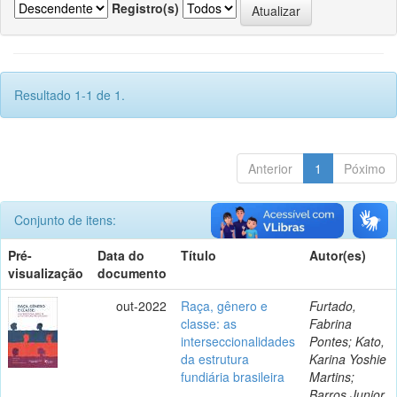
Registro(s)
Resultado 1-1 de 1.
Anterior
1
Póximo
Conjunto de itens:
Pré-
Data do
Título
Autor(es)
visualização
documento
out-2022
Raça, gênero e
Furtado,
classe: as
Fabrina
interseccionalidades
Pontes; Kato,
da estrutura
Karina Yoshie
fundiária brasileira
Martins;
Barros Junior,