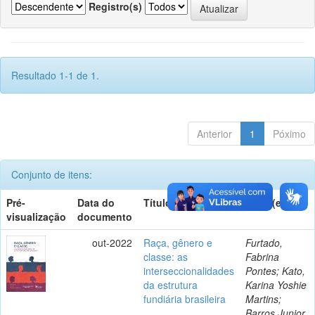
Registro(s)
Resultado 1-1 de 1.
Anterior
1
Póximo
Conjunto de itens:
Pré-
Data do
Título
Autor(es)
visualização
documento
out-2022
Raça, gênero e
Furtado,
classe: as
Fabrina
interseccionalidades
Pontes; Kato,
da estrutura
Karina Yoshie
fundiária brasileira
Martins;
Barros Junior,