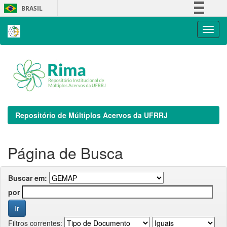
Skip
BRASIL
navigation
Simplifique!
Comunica BR
Participe
Acesso à informação
Legislação
Canais
Repositório de Múltiplos Acervos da UFRRJ
Página de Busca
Buscar em:
por
Filtros correntes: