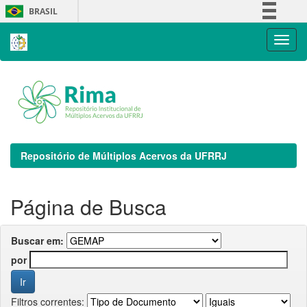
Skip
BRASIL
navigation
Simplifique!
Comunica BR
Participe
Acesso à informação
Legislação
Canais
Repositório de Múltiplos Acervos da UFRRJ
Página de Busca
Buscar em:
por
Filtros correntes: