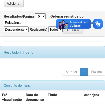
Resultados/Página
|
Ordenar registros por
Ordenar
Registro(s)
Resultado 1-1 de 1.
Anterior
1
Póximo
Conjunto de itens:
Pré-
Data do
Título
Autor(es)
visualização
documento