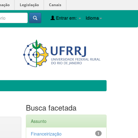
mação
Legislação
Canais
Entrar em:
Idioma
Busca facetada
Assunto
Financeirização
1