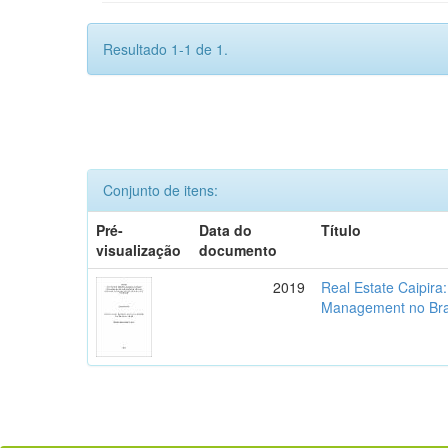
Resultado 1-1 de 1.
Conjunto de itens:
Pré-
Data do
Título
visualização
documento
2019
Real Estate Caipira
Management no Bra