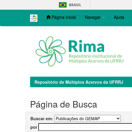
Skip
BRASIL
navigation
Página inicial
Navegar
Ajuda
Repositório de Múltiplos Acervos da UFRRJ
Página de Busca
Buscar em:
por