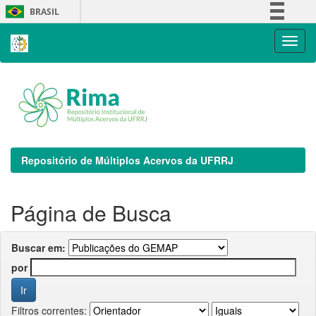
Skip
BRASIL
navigation
Simplifique!
Comunica BR
Participe
Acesso à informação
Legislação
Canais
Repositório de Múltiplos Acervos da UFRRJ
Página de Busca
Buscar em:
por
Filtros correntes: