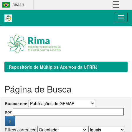
Skip
BRASIL
navigation
Simplifique!
Comunica BR
Participe
Acesso à informação
Legislação
Canais
Repositório de Múltiplos Acervos da UFRRJ
Página de Busca
Buscar em:
por
Filtros correntes: