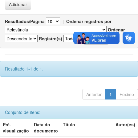
Resultados/Página
|
Ordenar registros por
Ordenar
Registro(s)
Resultado 1-1 de 1.
Anterior
1
Póximo
Conjunto de itens:
Pré-
Data do
Título
Autor(es)
visualização
documento