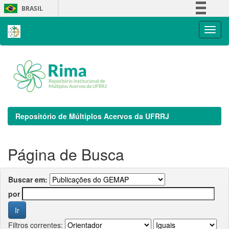
Skip
BRASIL
navigation
Simplifique!
Comunica BR
Participe
Acesso à informação
Legislação
Canais
Repositório de Múltiplos Acervos da UFRRJ
Página de Busca
Buscar em:
por
Filtros correntes: