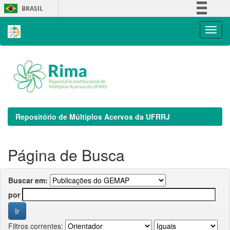
Skip
BRASIL
navigation
Simplifique!
Comunica BR
Participe
Acesso à informação
Legislação
Canais
Repositório de Múltiplos Acervos da UFRRJ
Página de Busca
Buscar em:
por
Filtros correntes: