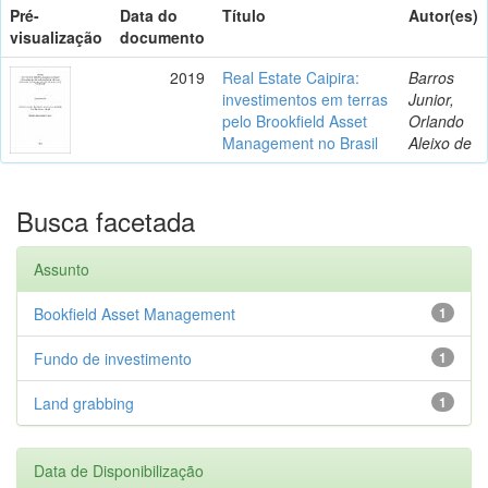
Pré-
Data do
Título
Autor(es)
visualização
documento
2019
Real Estate Caipira:
Barros
investimentos em terras
Junior,
pelo Brookfield Asset
Orlando
Management no Brasil
Aleixo de
Busca facetada
Assunto
Bookfield Asset Management
1
Fundo de investimento
1
Land grabbing
1
Data de Disponibilização