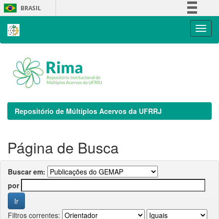
Skip
BRASIL
navigation
Simplifique!
Comunica BR
Participe
Acesso à informação
Legislação
Canais
Repositório de Múltiplos Acervos da UFRRJ
Página de Busca
Buscar em:
por
Filtros correntes: