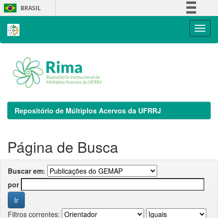
Skip
BRASIL
navigation
Simplifique!
Comunica BR
Participe
Acesso à informação
Legislação
Canais
Repositório de Múltiplos Acervos da UFRRJ
Página de Busca
Buscar em:
por
Filtros correntes: