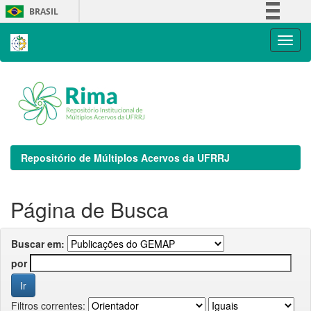
Skip
BRASIL
navigation
Simplifique!
Comunica BR
Participe
Acesso à informação
Legislação
Canais
Repositório de Múltiplos Acervos da UFRRJ
Página de Busca
Buscar em:
por
Filtros correntes: