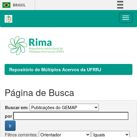
Skip
BRASIL
navigation
Simplifique!
Comunica BR
Participe
Acesso à informação
Legislação
Canais
Repositório de Múltiplos Acervos da UFRRJ
Página de Busca
Buscar em:
por
Filtros correntes: