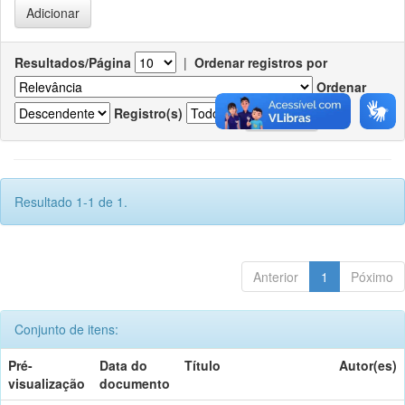
Resultados/Página
|
Ordenar registros por
Ordenar
Registro(s)
Resultado 1-1 de 1.
Anterior
1
Póximo
Conjunto de itens:
Pré-
Data do
Título
Autor(es)
visualização
documento