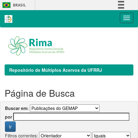
Skip
BRASIL
navigation
Simplifique!
Comunica BR
Participe
Acesso à informação
Legislação
Canais
Repositório de Múltiplos Acervos da UFRRJ
Página de Busca
Buscar em:
por
Filtros correntes: