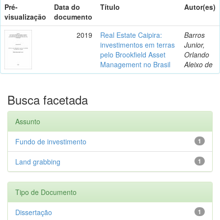
Pré-
Data do
Título
Autor(es)
visualização
documento
2019
Real Estate Caipira:
Barros
investimentos em terras
Junior,
pelo Brookfield Asset
Orlando
Management no Brasil
Aleixo de
Busca facetada
Assunto
Fundo de investimento
1
Land grabbing
1
Tipo de Documento
Dissertação
1