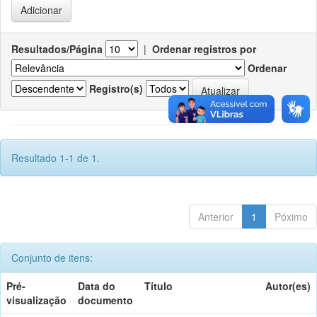
Resultados/Página
|
Ordenar registros por
Ordenar
Registro(s)
Resultado 1-1 de 1.
Anterior
1
Póximo
Conjunto de itens:
Pré-
Data do
Título
Autor(es)
visualização
documento