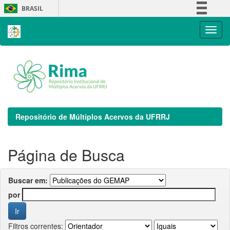
Skip
BRASIL
navigation
Simplifique!
Comunica BR
Participe
Acesso à informação
Legislação
Canais
Repositório de Múltiplos Acervos da UFRRJ
Página de Busca
Buscar em:
por
Filtros correntes: