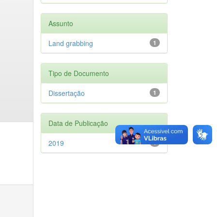
Assunto
Land grabbing
1
Tipo de Documento
Dissertação
1
Data de Publicação
2019
1