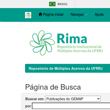
Skip
BRASIL
navigation
Página inicial
Navegar
Ajuda
Repositório de Múltiplos Acervos da UFRRJ
Página de Busca
Buscar em:
por