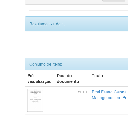
Resultado 1-1 de 1.
Conjunto de itens:
Pré-
Data do
Título
visualização
documento
2019
Real Estate Caipira
Management no Bra