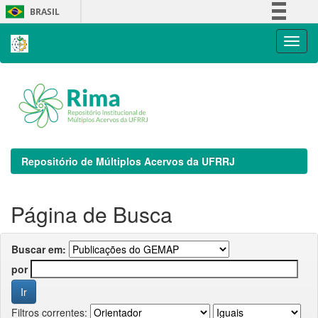
Skip
BRASIL
navigation
Simplifique!
Comunica BR
Participe
Acesso à informação
Legislação
Canais
Repositório de Múltiplos Acervos da UFRRJ
Página de Busca
Buscar em:
por
Filtros correntes: