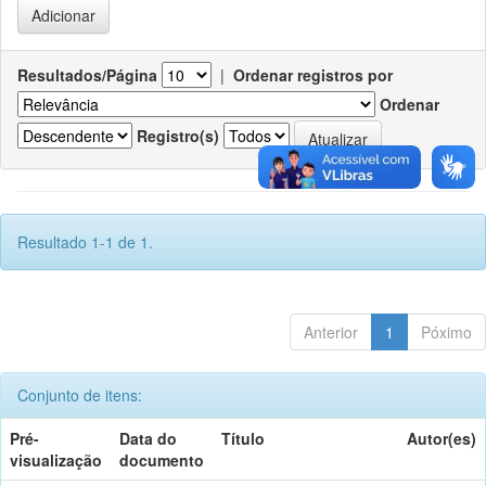
Resultados/Página
|
Ordenar registros por
Ordenar
Registro(s)
Resultado 1-1 de 1.
Anterior
1
Póximo
Conjunto de itens:
Pré-
Data do
Título
Autor(es)
visualização
documento