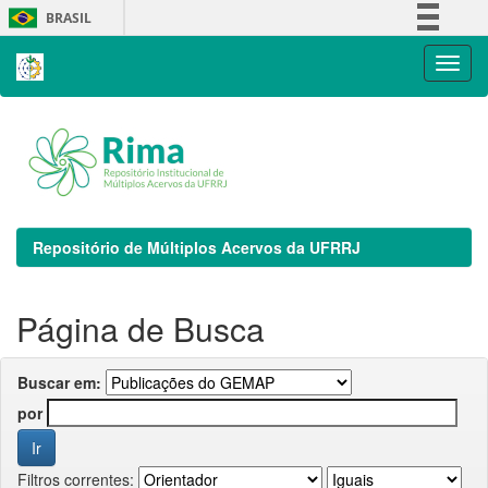
Skip
BRASIL
navigation
Simplifique!
Comunica BR
Participe
Acesso à informação
Legislação
Canais
Repositório de Múltiplos Acervos da UFRRJ
Página de Busca
Buscar em:
por
Filtros correntes: