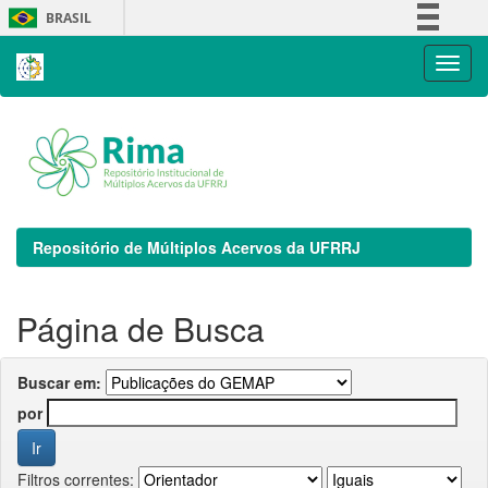
Skip
BRASIL
navigation
Simplifique!
Comunica BR
Participe
Acesso à informação
Legislação
Canais
Repositório de Múltiplos Acervos da UFRRJ
Página de Busca
Buscar em:
por
Filtros correntes: