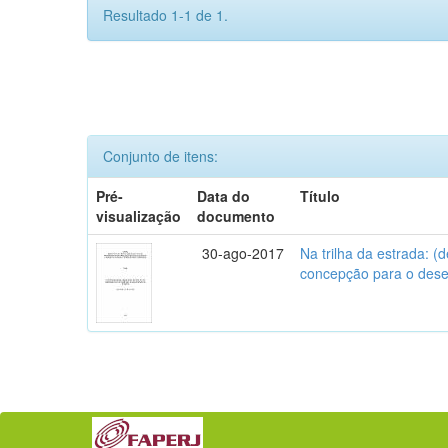
Resultado 1-1 de 1.
Conjunto de itens:
Pré-
Data do
Título
visualização
documento
30-ago-2017
Na trilha da estrada: 
concepção para o des