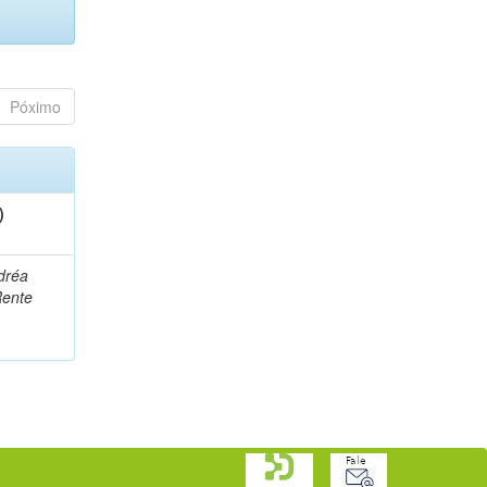
Póximo
)
dréa
Rente