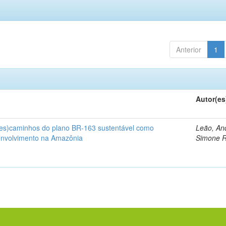
Anterior
1
Autor(es
(des)caminhos do plano BR-163 sustentável como
Leão, An
envolvimento na Amazônia
Simone 