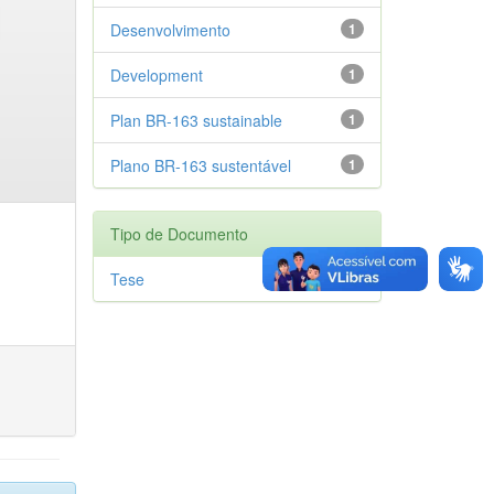
Desenvolvimento
1
Development
1
Plan BR-163 sustainable
1
Plano BR-163 sustentável
1
Tipo de Documento
Tese
1