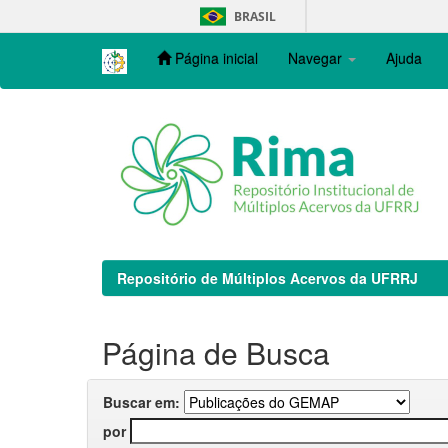
Skip
BRASIL
navigation
Página inicial
Navegar
Ajuda
Repositório de Múltiplos Acervos da UFRRJ
Página de Busca
Buscar em:
por