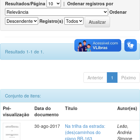
Resultados/Página
|
Ordenar registros por
Ordenar
Registro(s)
Resultado 1-1 de 1.
Anterior
1
Póximo
Conjunto de itens:
Pré-
Data do
Título
Autor(es)
visualização
documento
30-ago-2017
Na trilha da estrada:
Leão,
(des)caminhos do
Andréa
plano BR-163
Simone