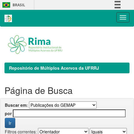
Skip
BRASIL
navigation
Simplifique!
Comunica BR
Participe
Acesso à informação
Legislação
Canais
Repositório de Múltiplos Acervos da UFRRJ
Página de Busca
Buscar em:
por
Filtros correntes: