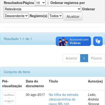
Resultados/Página
|
Ordenar registros por
Ordenar
Registro(s)
Resultado 1-1 de 1.
Anterior
1
Póximo
Conjunto de itens:
Pré-
Data do
Título
Autor(es)
visualização
documento
30-ago-2017
Na trilha da estrada:
Leão,
(des)caminhos do
Andréa
plano BR-163
Simone