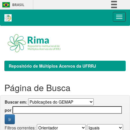
Skip
BRASIL
navigation
Simplifique!
Comunica BR
Participe
Acesso à informação
Legislação
Canais
Repositório de Múltiplos Acervos da UFRRJ
Página de Busca
Buscar em:
por
Filtros correntes: