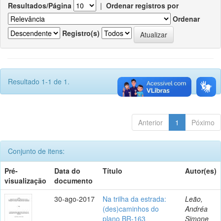
Resultados/Página
|
Ordenar registros por
Ordenar
Registro(s)
Resultado 1-1 de 1.
Anterior
1
Póximo
Conjunto de itens:
Pré-
Data do
Título
Autor(es)
visualização
documento
30-ago-2017
Na trilha da estrada:
Leão,
(des)caminhos do
Andréa
plano BR-163
Simone