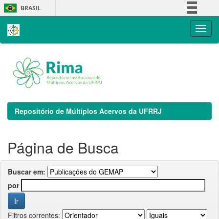
Skip
BRASIL
navigation
Simplifique!
Comunica BR
Participe
Acesso à informação
Legislação
Canais
Repositório de Múltiplos Acervos da UFRRJ
Página de Busca
Buscar em:
por
Filtros correntes: