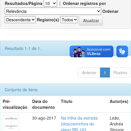
Resultados/Página
|
Ordenar registros por
Ordenar
Registro(s)
Resultado 1-1 de 1.
Anterior
1
Póximo
Conjunto de itens:
Pré-
Data do
Título
Autor(es)
visualização
documento
30-ago-2017
Na trilha da estrada:
Leão,
(des)caminhos do
Andréa
plano BR-163
Simone