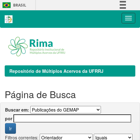
Skip
BRASIL
navigation
Simplifique!
Comunica BR
Participe
Acesso à informação
Legislação
Canais
Repositório de Múltiplos Acervos da UFRRJ
Página de Busca
Buscar em:
por
Filtros correntes: