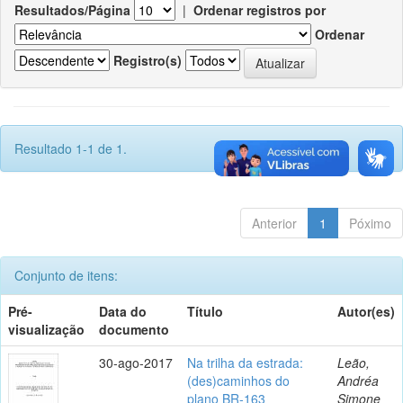
Resultados/Página
|
Ordenar registros por
Ordenar
Registro(s)
Resultado 1-1 de 1.
Anterior
1
Póximo
Conjunto de itens:
Pré-
Data do
Título
Autor(es)
visualização
documento
30-ago-2017
Na trilha da estrada:
Leão,
(des)caminhos do
Andréa
plano BR-163
Simone