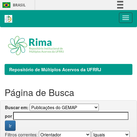
Skip
BRASIL
navigation
Simplifique!
Comunica BR
Participe
Acesso à informação
Legislação
Canais
Repositório de Múltiplos Acervos da UFRRJ
Página de Busca
Buscar em:
por
Filtros correntes: