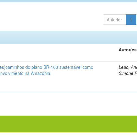
Anterior
1
Autor(es
(des)caminhos do plano BR-163 sustentável como
Leão, An
envolvimento na Amazônia
Simone 