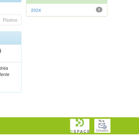
2024
1
Póximo
)
dréa
Rente