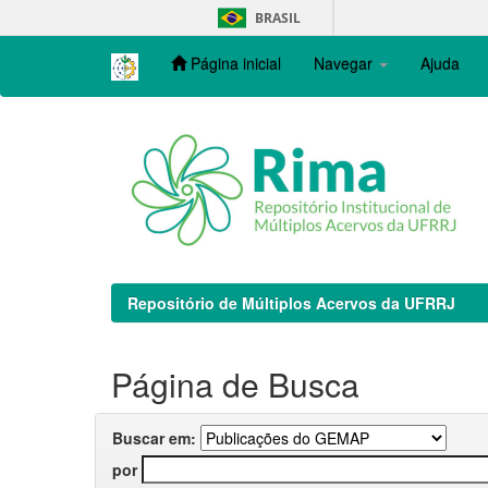
Skip
BRASIL
navigation
Página inicial
Navegar
Ajuda
Repositório de Múltiplos Acervos da UFRRJ
Página de Busca
Buscar em:
por