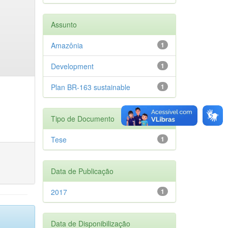
Assunto
Amazônia
1
Development
1
Plan BR-163 sustainable
1
Tipo de Documento
Tese
1
Data de Publicação
2017
1
Data de Disponibilização