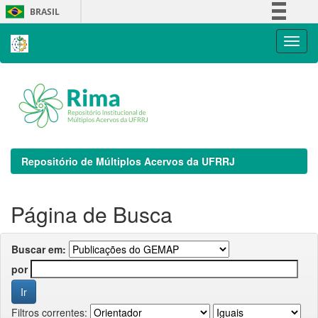
Skip
BRASIL
navigation
Simplifique!
Comunica BR
Participe
Acesso à informação
Legislação
Canais
Repositório de Múltiplos Acervos da UFRRJ
Página de Busca
Buscar em:
por
Filtros correntes: