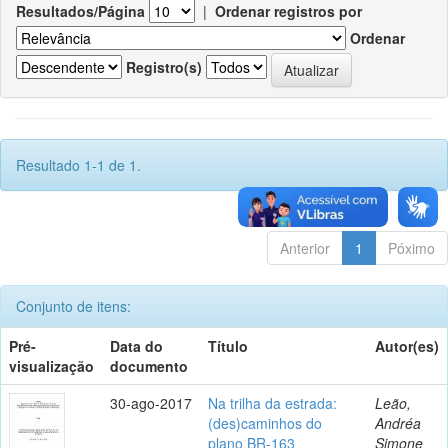
Resultados/Página
|
Ordenar registros por
Ordenar
Registro(s)
Resultado 1-1 de 1.
Anterior
1
Póximo
Conjunto de itens:
Pré-
Data do
Título
Autor(es)
visualização
documento
30-ago-2017
Na trilha da estrada:
Leão,
(des)caminhos do
Andréa
plano BR-163
Simone