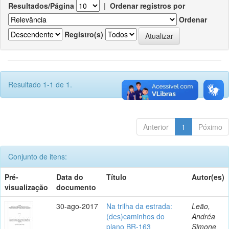
Resultados/Página
|
Ordenar registros por
Ordenar
Registro(s)
Resultado 1-1 de 1.
Anterior
1
Póximo
Conjunto de itens:
Pré-
Data do
Título
Autor(es)
visualização
documento
30-ago-2017
Na trilha da estrada:
Leão,
(des)caminhos do
Andréa
plano BR-163
Simone