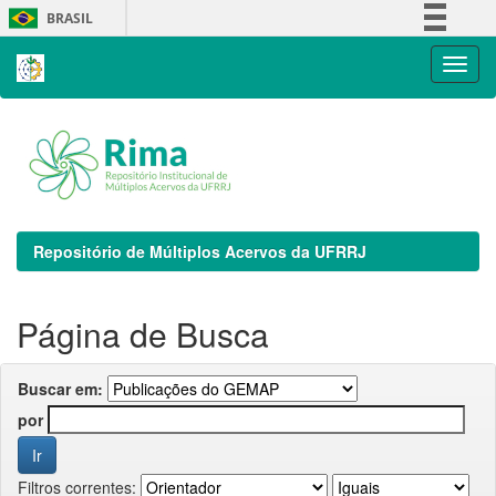
Skip
BRASIL
navigation
Simplifique!
Comunica BR
Participe
Acesso à informação
Legislação
Canais
Repositório de Múltiplos Acervos da UFRRJ
Página de Busca
Buscar em:
por
Filtros correntes: