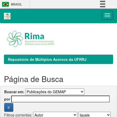
Skip
BRASIL
navigation
Simplifique!
Comunica BR
Participe
Acesso à informação
Legislação
Canais
Repositório de Múltiplos Acervos da UFRRJ
Página de Busca
Buscar em:
por
Filtros correntes: