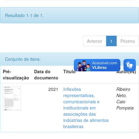
Resultado 1-1 de 1.
Anterior
1
Póximo
Conjunto de itens:
Pré-
Data do
Título
Autor(es)
visualização
documento
2021
Inflexões
Ribeiro
representativas,
Neto,
comunicacionais e
Caio
institucionais em
Pompeia
associações das
indústrias de alimentos
brasileiras