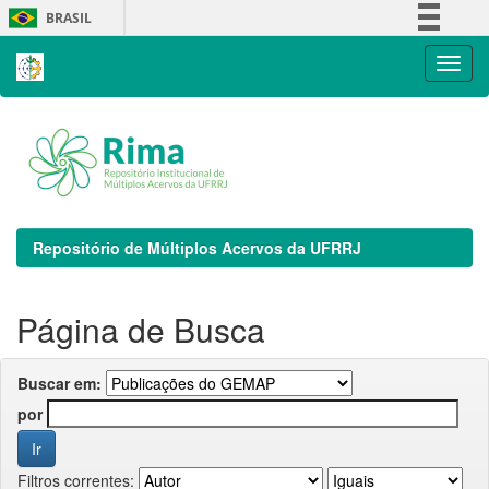
Skip
BRASIL
navigation
Simplifique!
Comunica BR
Participe
Acesso à informação
Legislação
Canais
Repositório de Múltiplos Acervos da UFRRJ
Página de Busca
Buscar em:
por
Filtros correntes: