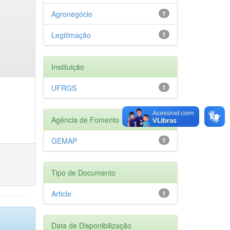
Agronegócio
1
Legitimação
1
Instituição
UFRGS
1
Agência de Fomento
GEMAP
1
Tipo de Documento
Article
1
Data de Disponibilização