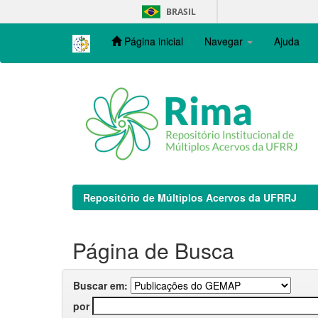
Skip
BRASIL
navigation
Página inicial
Navegar
Ajuda
Repositório de Múltiplos Acervos da UFRRJ
Página de Busca
Buscar em:
por