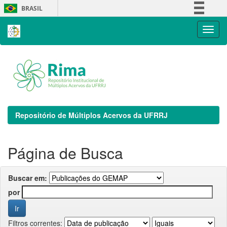
Skip
BRASIL
navigation
Simplifique!
Comunica BR
Participe
Acesso à informação
Legislação
Canais
Repositório de Múltiplos Acervos da UFRRJ
Página de Busca
Buscar em:
por
Filtros correntes: