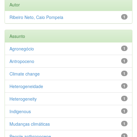
Autor
Ribeiro Neto, Caio Pompeia
1
Assunto
Agronegócio
1
Antropoceno
1
Climate change
1
Heterogeneidade
1
Heterogeneity
1
Indigenous
1
Mudanças climáticas
1
People anthropocene
1