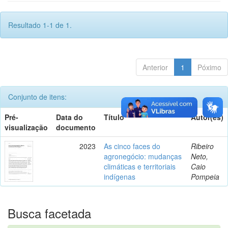
Resultado 1-1 de 1.
Anterior
1
Póximo
Conjunto de itens:
Pré-
Data do
Título
Autor(es)
visualização
documento
2023
As cinco faces do
Ribeiro
agronegócio: mudanças
Neto,
climáticas e territoriais
Caio
indígenas
Pompeia
Busca facetada