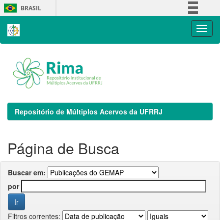
Skip
BRASIL
navigation
Simplifique!
Comunica BR
Participe
Acesso à informação
Legislação
Canais
Repositório de Múltiplos Acervos da UFRRJ
Página de Busca
Buscar em:
por
Filtros correntes: