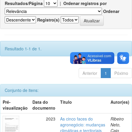
Resultados/Página
|
Ordenar registros por
Ordenar
Registro(s)
Resultado 1-1 de 1.
Anterior
1
Póximo
Conjunto de itens:
Pré-
Data do
Título
Autor(es)
visualização
documento
2023
As cinco faces do
Ribeiro
agronegócio: mudanças
Neto,
climáticas e territoriais
Caio