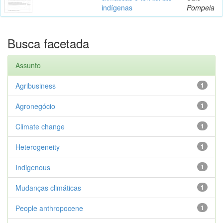
indígenas
Pompeia
Busca facetada
Assunto
Agribusiness
1
Agronegócio
1
Climate change
1
Heterogeneity
1
Indigenous
1
Mudanças climáticas
1
People anthropocene
1