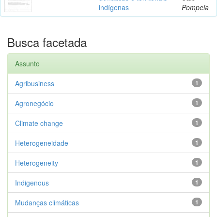
indígenas
Pompeia
Busca facetada
Assunto
Agribusiness
1
Agronegócio
1
Climate change
1
Heterogeneidade
1
Heterogeneity
1
Indigenous
1
Mudanças climáticas
1