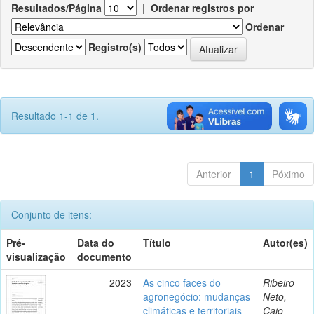
Resultados/Página
|
Ordenar registros por
Ordenar
Registro(s)
Resultado 1-1 de 1.
Anterior
1
Póximo
Conjunto de itens:
Pré-
Data do
Título
Autor(es)
visualização
documento
2023
As cinco faces do
Ribeiro
agronegócio: mudanças
Neto,
climáticas e territoriais
Caio