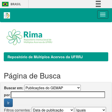
Skip
BRASIL
navigation
Simplifique!
Comunica BR
Participe
Acesso à informação
Legislação
Canais
Repositório de Múltiplos Acervos da UFRRJ
Página de Busca
Buscar em:
por
Filtros correntes: