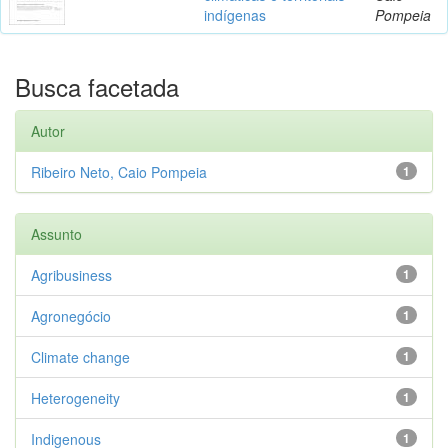
indígenas
Pompeia
Busca facetada
Autor
Ribeiro Neto, Caio Pompeia
1
Assunto
Agribusiness
1
Agronegócio
1
Climate change
1
Heterogeneity
1
Indigenous
1