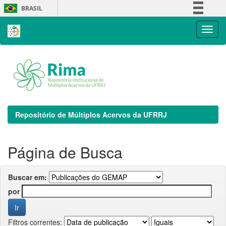
Skip
BRASIL
navigation
Simplifique!
Comunica BR
Participe
Acesso à informação
Legislação
Canais
Repositório de Múltiplos Acervos da UFRRJ
Página de Busca
Buscar em:
por
Filtros correntes: