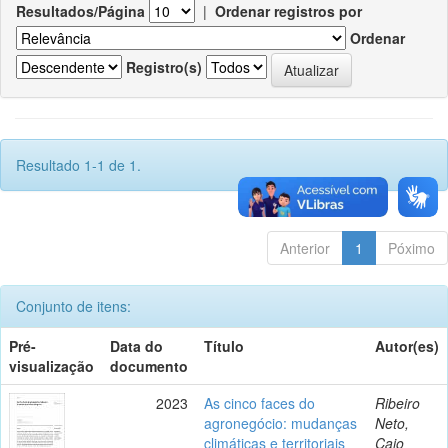
Resultados/Página
|
Ordenar registros por
Ordenar
Registro(s)
Resultado 1-1 de 1.
Anterior
1
Póximo
Conjunto de itens:
Pré-
Data do
Título
Autor(es)
visualização
documento
2023
As cinco faces do
Ribeiro
agronegócio: mudanças
Neto,
climáticas e territoriais
Caio