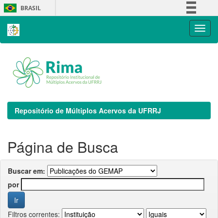
Skip
BRASIL
navigation
Simplifique!
Comunica BR
Participe
Acesso à informação
Legislação
Canais
Repositório de Múltiplos Acervos da UFRRJ
Página de Busca
Buscar em:
por
Filtros correntes: