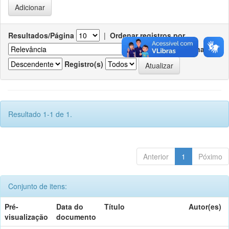
Resultados/Página
|
Ordenar registros por
Ordenar
Registro(s)
Resultado 1-1 de 1.
Anterior
1
Póximo
Conjunto de itens:
Pré-
Data do
Título
Autor(es)
visualização
documento