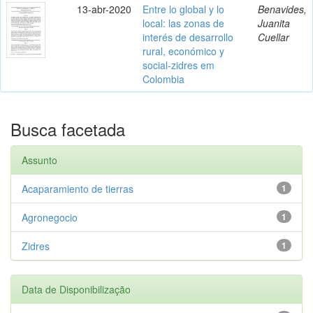
13-abr-2020
Entre lo global y lo
Benavides,
local: las zonas de
Juanita
interés de desarrollo
Cuellar
rural, económico y
social-zidres em
Colombia
Busca facetada
Assunto
Acaparamiento de tierras
1
Agronegocio
1
Zidres
1
Data de Disponibilização