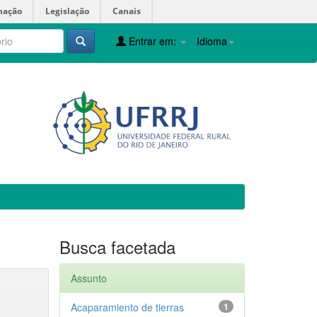
mação
Legislação
Canais
Entrar em:
Idioma
Busca facetada
Assunto
Acaparamiento de tierras
1