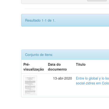
Resultado 1-1 de 1.
Conjunto de itens:
Pré-
Data do
Título
visualização
documento
13-abr-2020
Entre lo global y lo l
social-zidres em Col