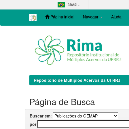
Skip
BRASIL
navigation
Página inicial
Navegar
Ajuda
Repositório de Múltiplos Acervos da UFRRJ
Página de Busca
Buscar em:
por