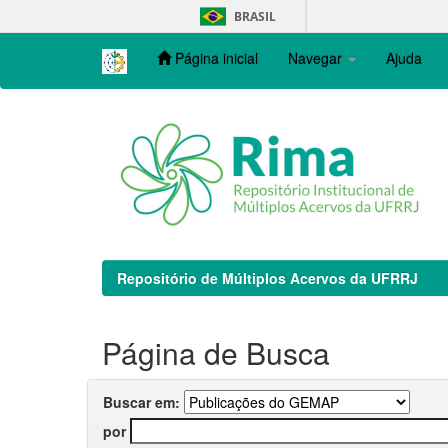
Skip
BRASIL
navigation
Página inicial
Navegar
Ajuda
Repositório de Múltiplos Acervos da UFRRJ
Página de Busca
Buscar em:
por