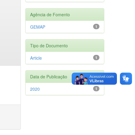
Agência de Fomento
GEMAP
1
Tipo de Documento
Article
1
Data de Publicação
2020
1