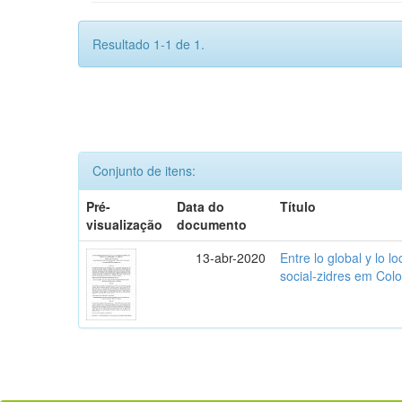
Resultado 1-1 de 1.
Conjunto de itens:
Pré-
Data do
Título
visualização
documento
13-abr-2020
Entre lo global y lo l
social-zidres em Col