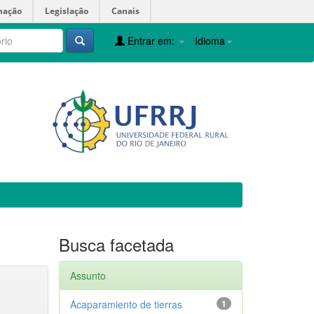
mação
Legislação
Canais
Entrar em:
Idioma
Busca facetada
Assunto
Acaparamiento de tierras
1