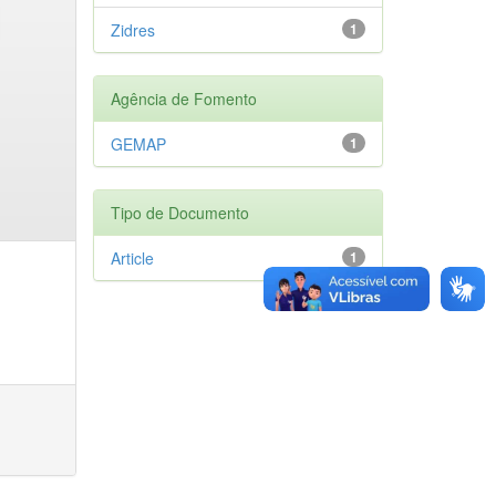
Zidres
1
Agência de Fomento
GEMAP
1
Tipo de Documento
Article
1