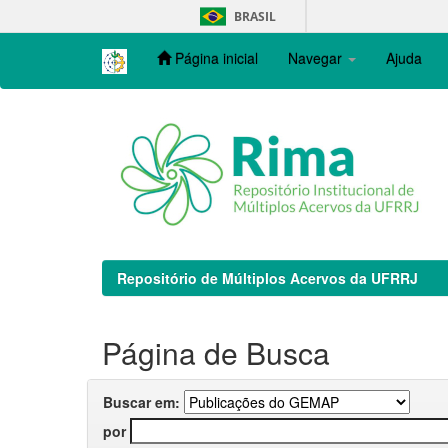
Skip
BRASIL
navigation
Página inicial
Navegar
Ajuda
Repositório de Múltiplos Acervos da UFRRJ
Página de Busca
Buscar em:
por