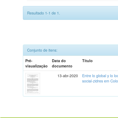
Resultado 1-1 de 1.
Conjunto de itens:
Pré-
Data do
Título
visualização
documento
13-abr-2020
Entre lo global y lo l
social-zidres em Col