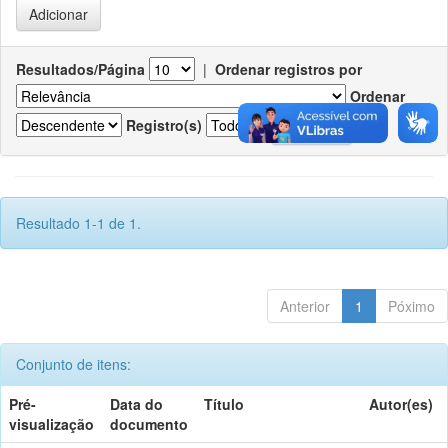
Resultados/Página
|
Ordenar registros por
Ordenar
Registro(s)
Resultado 1-1 de 1.
Anterior
1
Póximo
Conjunto de itens:
Pré-
Data do
Título
Autor(es)
visualização
documento