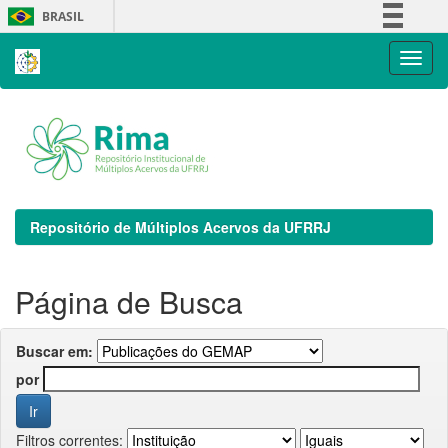
Skip
BRASIL
navigation
Simplifique!
Comunica BR
Participe
Acesso à informação
Legislação
Canais
Repositório de Múltiplos Acervos da UFRRJ
Página de Busca
Buscar em:
por
Filtros correntes: