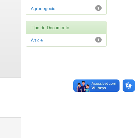
Agronegocio
1
Tipo de Documento
Article
1