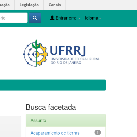
mação
Legislação
Canais
Entrar em:
Idioma
Busca facetada
Assunto
Acaparamiento de tierras
1