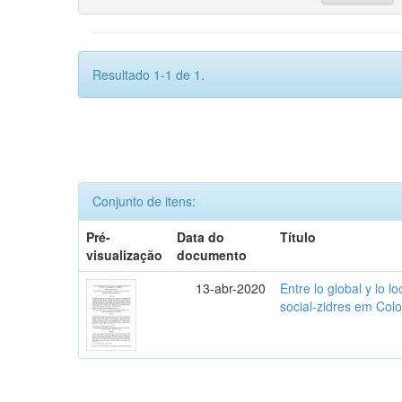
Resultado 1-1 de 1.
Conjunto de itens:
Pré-
Data do
Título
visualização
documento
13-abr-2020
Entre lo global y lo l
social-zidres em Col