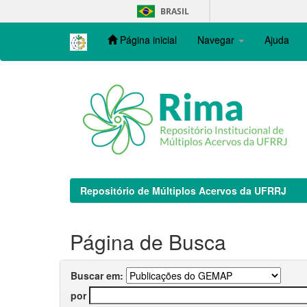
Skip
BRASIL
navigation
Página inicial
Navegar
Ajuda
Repositório de Múltiplos Acervos da UFRRJ
Página de Busca
Buscar em:
por