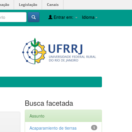
mação
Legislação
Canais
Entrar em:
Idioma
Busca facetada
Assunto
Acaparamiento de tierras
1