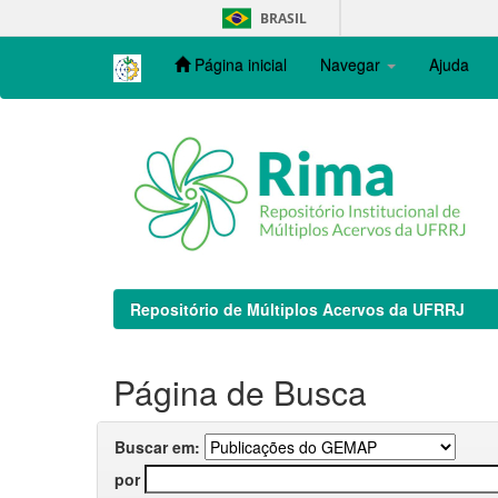
Skip
BRASIL
navigation
Página inicial
Navegar
Ajuda
Repositório de Múltiplos Acervos da UFRRJ
Página de Busca
Buscar em:
por