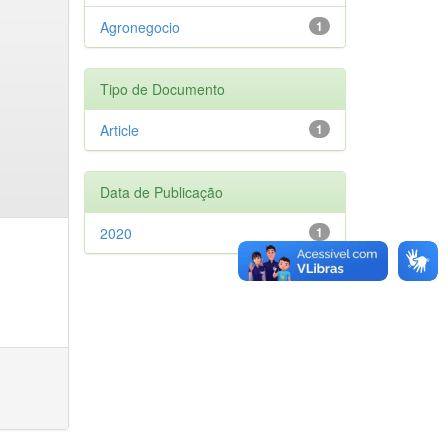
Agronegocio
1
Tipo de Documento
Article
1
Data de Publicação
2020
1