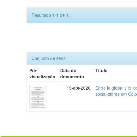
Resultado 1-1 de 1.
Conjunto de itens:
Pré-
Data do
Título
visualização
documento
13-abr-2020
Entre lo global y lo l
social-zidres em Col