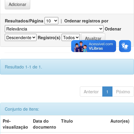
Resultados/Página
|
Ordenar registros por
Ordenar
Registro(s)
Resultado 1-1 de 1.
Anterior
1
Póximo
Conjunto de itens:
Pré-
Data do
Título
Autor(es)
visualização
documento