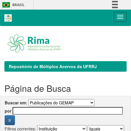
Skip
BRASIL
navigation
Simplifique!
Comunica BR
Participe
Acesso à informação
Legislação
Canais
Repositório de Múltiplos Acervos da UFRRJ
Página de Busca
Buscar em:
por
Filtros correntes: