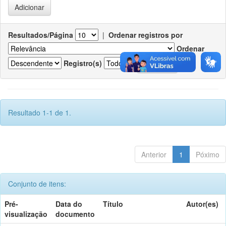
Resultados/Página
|
Ordenar registros por
Ordenar
Registro(s)
Resultado 1-1 de 1.
Anterior
1
Póximo
Conjunto de itens:
Pré-
Data do
Título
Autor(es)
visualização
documento