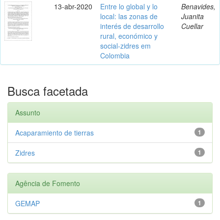
13-abr-2020
Entre lo global y lo
Benavides,
local: las zonas de
Juanita
interés de desarrollo
Cuellar
rural, económico y
social-zidres em
Colombia
Busca facetada
Assunto
Acaparamiento de tierras
1
Zidres
1
Agência de Fomento
GEMAP
1