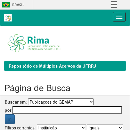
Skip
BRASIL
navigation
Simplifique!
Comunica BR
Participe
Acesso à informação
Legislação
Canais
Repositório de Múltiplos Acervos da UFRRJ
Página de Busca
Buscar em:
por
Filtros correntes: