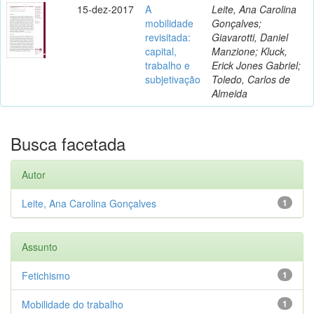
15-dez-2017
A
Leite, Ana Carolina
mobilidade
Gonçalves;
revisitada:
Giavarotti, Daniel
capital,
Manzione; Kluck,
trabalho e
Erick Jones Gabriel;
subjetivação
Toledo, Carlos de
Almeida
Busca facetada
Autor
Leite, Ana Carolina Gonçalves
1
Assunto
Fetichismo
1
Mobilidade do trabalho
1