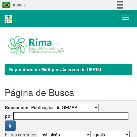
Skip
BRASIL
navigation
Simplifique!
Comunica BR
Participe
Acesso à informação
Legislação
Canais
Repositório de Múltiplos Acervos da UFRRJ
Página de Busca
Buscar em:
por
Filtros correntes: