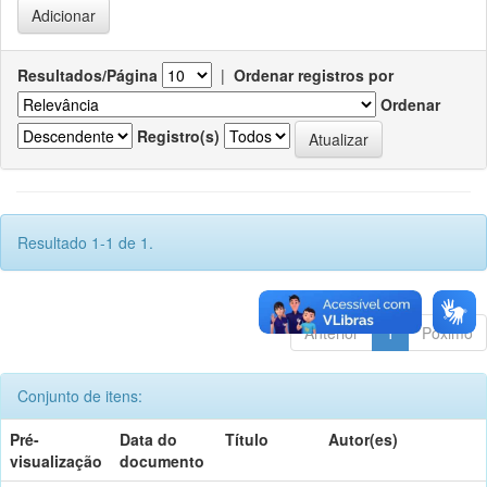
Resultados/Página
|
Ordenar registros por
Ordenar
Registro(s)
Resultado 1-1 de 1.
Anterior
1
Póximo
Conjunto de itens:
Pré-
Data do
Título
Autor(es)
visualização
documento