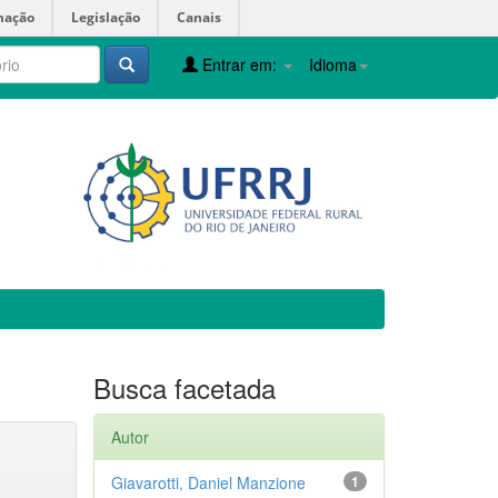
mação
Legislação
Canais
Entrar em:
Idioma
Busca facetada
Autor
Giavarotti, Daniel Manzione
1