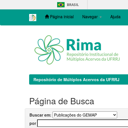
Skip
BRASIL
navigation
Página inicial
Navegar
Ajuda
Repositório de Múltiplos Acervos da UFRRJ
Página de Busca
Buscar em:
por