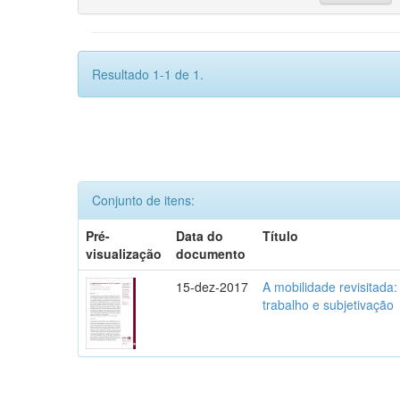
Resultado 1-1 de 1.
Conjunto de itens:
Pré-
Data do
Título
visualização
documento
15-dez-2017
A mobilidade revisitada: 
trabalho e subjetivação