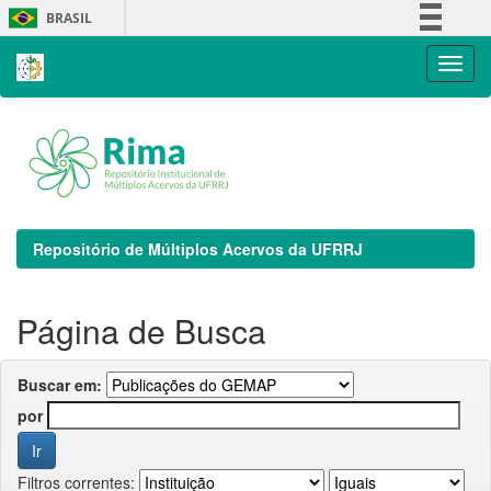
Skip
BRASIL
navigation
Simplifique!
Comunica BR
Participe
Acesso à informação
Legislação
Canais
Repositório de Múltiplos Acervos da UFRRJ
Página de Busca
Buscar em:
por
Filtros correntes: