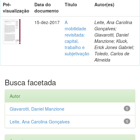
Pré-
Data do
Título
Autor(es)
visualização
documento
15-dez-2017
A
Leite, Ana Carolina
mobilidade
Gonçalves;
revisitada:
Giavarotti, Daniel
capital,
Manzione; Kluck,
trabalho e
Erick Jones Gabriel;
subjetivação
Toledo, Carlos de
Almeida
Busca facetada
Autor
Giavarotti, Daniel Manzione
1
Leite, Ana Carolina Gonçalves
1