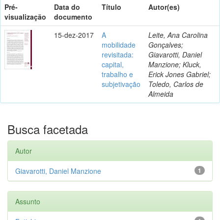
Pré-
Data do
Título
Autor(es)
visualização
documento
15-dez-2017
A
Leite, Ana Carolina
mobilidade
Gonçalves;
revisitada:
Giavarotti, Daniel
capital,
Manzione; Kluck,
trabalho e
Erick Jones Gabriel;
subjetivação
Toledo, Carlos de
Almeida
Busca facetada
Autor
Giavarotti, Daniel Manzione
1
Assunto