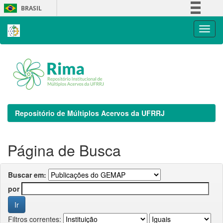
Skip
BRASIL
navigation
Simplifique!
Comunica BR
Participe
Acesso à informação
Legislação
Canais
Repositório de Múltiplos Acervos da UFRRJ
Página de Busca
Buscar em:
por
Filtros correntes: