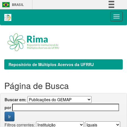
Skip
BRASIL
navigation
Simplifique!
Comunica BR
Participe
Acesso à informação
Legislação
Canais
Repositório de Múltiplos Acervos da UFRRJ
Página de Busca
Buscar em:
por
Filtros correntes: