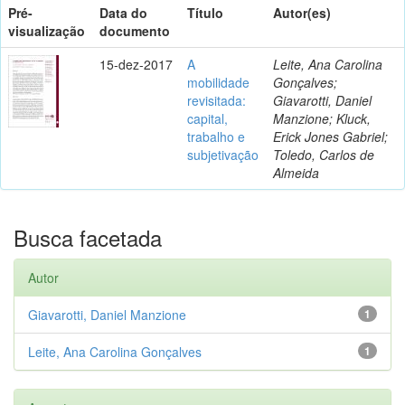
Pré-
Data do
Título
Autor(es)
visualização
documento
15-dez-2017
A
Leite, Ana Carolina
mobilidade
Gonçalves;
revisitada:
Giavarotti, Daniel
capital,
Manzione; Kluck,
trabalho e
Erick Jones Gabriel;
subjetivação
Toledo, Carlos de
Almeida
Busca facetada
Autor
Giavarotti, Daniel Manzione
1
Leite, Ana Carolina Gonçalves
1